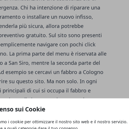
ergenza. Chi ha intenzione di riparare una
rramento o installare un nuovo infisso,
enderla più sicura, allora potrebbe
 preventivo gratuito. Sul sito sono presenti
 semplicemente navigare con pochi click
ano. La prima parte del menu è riservata alle
co a San Siro, mentre la seconda parte del
 Ad esempio se cercavi
un fabbro a Cologno
ire su questo sito. Ma non solo. In ogni
 principali di cui si occupa il fabbro e
 le misure di sicurezza e impegnando meno
enso sui Cookie
tratta di pronto intervento. Tra i servizi
alle
porta, finestre, tapparelle, serrature,
amo i cookie per ottimizzare il nostro sito web e il nostro servizio.
re a quali categorie dare il tuo consenso.