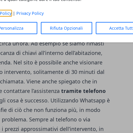
Policy
|
Privacy Policy
detto che
FabbroMilano24h
si occupa di
Personalizza
Rifiuta Opzionali
Accetta Tut
lvere quelle emergenze che possono capitare
circa un’ora. Ad esempio se siamo rimasti
anza di chiavi all’interno dell’abitazione,
nda. Nel sito è possibile anche visionare
to intervento, solitamente di 30 minuti dal
 chiamata. Viene anche spiegato che in
e contattare l’assistenza
tramite telefono
gli cosa è successo. Utilizzando Whatsapp è
afie di ciò che non funziona più, in modo
al problema. Sempre al telefono o via
 prezzi approssimativi dell’intervento, in