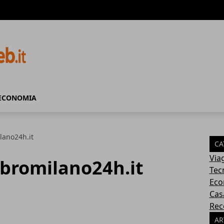
ECONOMIA
lano24h.it
CA
Via
bromilano24h.it
Tec
Eco
Cas
Rec
AR