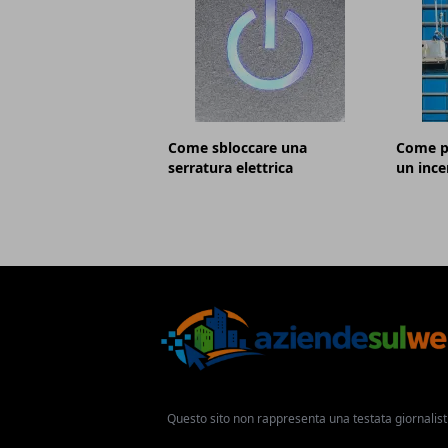
Come sbloccare una
Come pu
serratura elettrica
un ince
Questo sito non rappresenta una testata giornalist