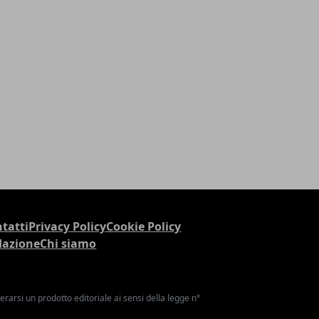
tatti
Privacy Policy
Cookie Policy
dazione
Chi siamo
arsi un prodotto editoriale ai sensi della legge n°