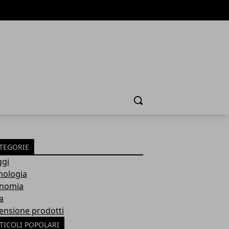
Cerca
TEGORIE
ggi
nologia
nomia
a
ensione prodotti
TICOLI POPOLARI