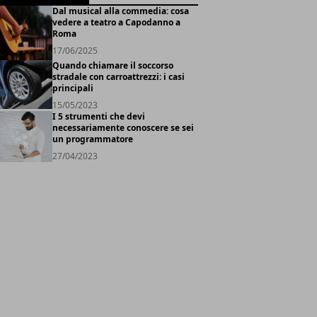
Dal musical alla commedia: cosa
vedere a teatro a Capodanno a
Roma
17/06/2025
Quando chiamare il soccorso
stradale con carroattrezzi: i casi
principali
15/05/2023
I 5 strumenti che devi
necessariamente conoscere se sei
un programmatore
27/04/2023