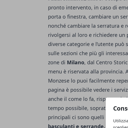
pronto intervento, in caso di em
porta o finestra, cambiare un se
nonché cambiare la serratura e r
rivolgersi al loro e richiedere un
diverse categorie e l’utente può
sulle sezioni che più gli interess
zone di
Milano
, dal Centro Stori
menu è riservata alla provincia.
Monzese
lo puoi facilmente reper
pagina è possibile vedere i servizi
anche il come lo fa, rispettando
Cons
tempo possibile, sopratutto se si 
principali ci sono quelli inerenti 
Utilizzi
basculanti e serrande.
sceglie