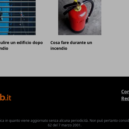
lire un edificio dopo
Cosa fare durante un
ndio
incendio
Con
Re
ica in quanto viene aggiornato senza alcuna periodicità. Non può pertanto consider
62 del 7 marzo 2001.