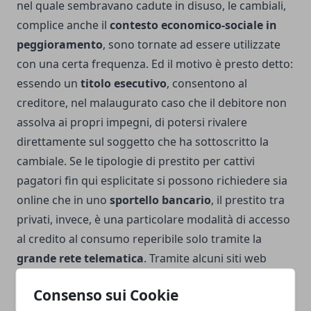
nel quale sembravano cadute in disuso, le cambiali,
complice anche il
contesto economico-sociale in
peggioramento
, sono tornate ad essere utilizzate
con una certa frequenza. Ed il motivo è presto detto:
essendo un
titolo esecutivo
, consentono al
creditore, nel malaugurato caso che il debitore non
assolva ai propri impegni, di potersi rivalere
direttamente sul soggetto che ha sottoscritto la
cambiale. Se le tipologie di prestito per cattivi
pagatori fin qui esplicitate si possono richiedere sia
online che in uno
sportello bancario
, il prestito tra
privati, invece, è una particolare modalità di accesso
al credito al consumo reperibile solo tramite la
grande rete telematica
. Tramite alcuni siti web
regolarizzati, accessibili mediante le cosiddette
Consenso sui Cookie
piattaforme di social lending, i prestiti tra privati