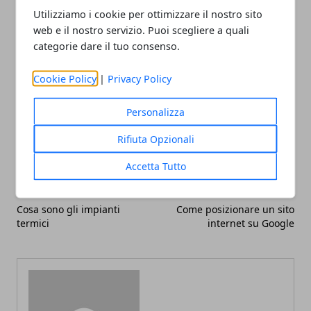
sono uno il canale prediletto dai cattivi pagatori e da
Utilizziamo i cookie per ottimizzare il nostro sito
quei soggetti che
non percepiscono reddito
.
web e il nostro servizio. Puoi scegliere a quali
categorie dare il tuo consenso.
Cookie Policy
|
Privacy Policy
Personalizza
Facebook
Twitter
Whatsapp
Rifiuta Opzionali
Accetta Tutto
Articolo Precedente
Articolo Successivo
Cosa sono gli impianti
Come posizionare un sito
termici
internet su Google