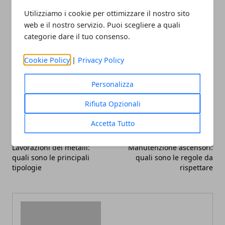
indispensabili e come occorre provvedere alle
Utilizziamo i cookie per ottimizzare il nostro sito
riaffilature degli strumenti da taglio.
web e il nostro servizio. Puoi scegliere a quali
categorie dare il tuo consenso.
Cookie Policy
|
Privacy Policy
Facebook
Twitter
Whatsapp
Personalizza
Rifiuta Opzionali
Accetta Tutto
Articolo Precedente
Articolo Successivo
Lavorazioni dei metalli:
Manutenzione ascensori:
quali sono le principali
quali sono le regole da
tipologie
rispettare