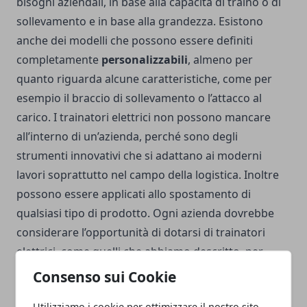
bisogni aziendali, in base alla capacità di traino o di
sollevamento e in base alla grandezza. Esistono
anche dei modelli che possono essere definiti
completamente
personalizzabili
, almeno per
quanto riguarda alcune caratteristiche, come per
esempio il braccio di sollevamento o l’attacco al
carico. I trainatori elettrici non possono mancare
all’interno di un’azienda, perché sono degli
strumenti innovativi che si adattano ai moderni
lavori soprattutto nel campo della logistica. Inoltre
possono essere applicati allo spostamento di
qualsiasi tipo di prodotto. Ogni azienda dovrebbe
considerare l’opportunità di dotarsi di trainatori
elettrici, come quelli che abbiamo descritto, per
ottenere
processi semplificati di lavoro
e per
Consenso sui Cookie
badare a tutto ciò che riguarda la sicurezza.
Utilizziamo i cookie per ottimizzare il nostro sito